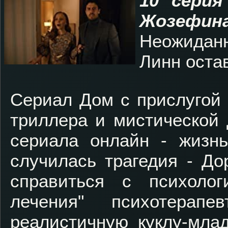
10 серия
Жозефин
Неожиданн
Линн оста
Сериал Дом с прислугой 
триллера и мистической 
сериала онлайн - жизн
случилась трагедия - До
справиться с психоло
лечения" психотерап
реалистичную куклу-млад