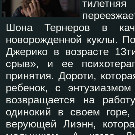
тилетня
переезжа
Шона Тернеров в кач
новорожденной куклы. П
Джерико в возрасте 13т
срыв», и ее психотера
принятия. Дороти, котора
ребенок, с энтузиазмом
возвращается на работу
одинокий в своем горе,
верующей Лиэнн, котора