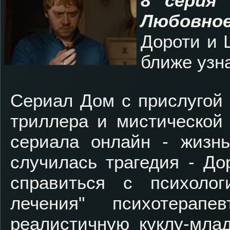
8 серия 
Любовное
Дороти и 
ближе узна
Сериал Дом с прислугой 
триллера и мистической
сериала онлайн - жизн
случилась трагедия - До
справиться с психоло
лечения" психотерап
реалистичную куклу-млад