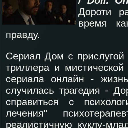
/ Doll
. О
Дороти р
время ка
правду.
Сериал Дом с прислугой 
триллера и мистической
сериала онлайн - жизн
случилась трагедия - До
справиться с психоло
лечения" психотерап
реалистичную куклу-млад